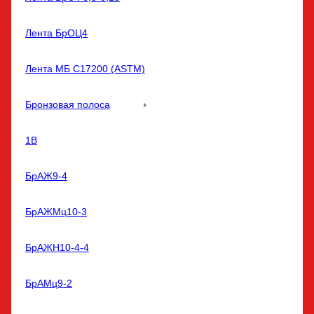
Лента БрОЦ4
Лента МБ С17200 (ASTM)
Бронзовая полоса
1В
БрАЖ9-4
БрАЖМц10-3
БрАЖН10-4-4
БрАМц9-2