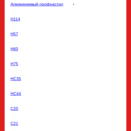
Алюминиевый профнастил
Н114
Н57
Н60
Н75
НС35
НС44
С20
С21