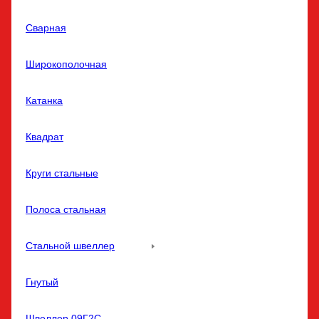
Сварная
Широкополочная
Катанка
Квадрат
Круги стальные
Полоса стальная
Стальной швеллер
Гнутый
Швеллер 09Г2С