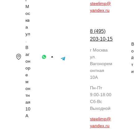
steelimp@
М
yandex.ru
ос
кв
а
8 (495)
ул
203-10-15
.
В
В
г Москва
о
аг
ул.
й
он
Вагонорем
т
ор
онтная
и
е
10А
м
Пн-Пт
он
9:00-18:00
тн
Cб-Вс
ая
Выходной
10
А
steelimp@
yandex.ru