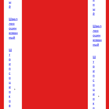
ы
н
й
ы
й
Швел
лер
Швел
оцин
лер
кован
оцин
ный
кован
ный
Ш
т
Ш
р
т
и
р
п
и
с
п
о
с
ц
о
и
ц
н
и
к
н
о
к
в
о