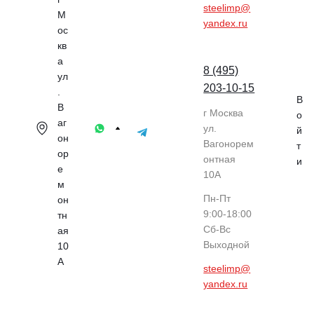
steelimp@
М
yandex.ru
ос
кв
а
8 (495)
ул
203-10-15
.
В
В
г Москва
о
аг
ул.
й
он
Вагонорем
т
ор
онтная
и
е
10А
м
Пн-Пт
он
9:00-18:00
тн
Cб-Вс
ая
Выходной
10
А
steelimp@
yandex.ru