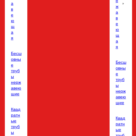
р
а
ж
в
а
е
в
ю
е
щ
ю
а
щ
я
а
я
Бесш
овны
Бесш
е
овны
труб
е
ы
труб
нерж
ы
авею
нерж
щие
авею
щие
Квад
ратн
Квад
ые
ратн
труб
ые
ы
труб