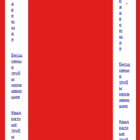
р
а
ж
в
а
е
в
ю
е
щ
ю
а
щ
я
а
я
Бесш
овны
Бесш
е
овны
труб
е
ы
труб
нерж
ы
авею
нерж
щие
авею
щие
Квад
ратн
Квад
ые
ратн
труб
ые
ы
труб