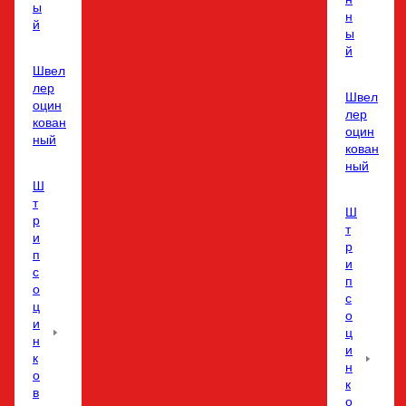
ы
н
й
ы
й
Швел
лер
Швел
оцин
лер
кован
оцин
ный
кован
ный
Ш
т
Ш
р
т
и
р
п
и
с
п
о
с
ц
о
и
ц
н
и
к
н
о
к
в
о