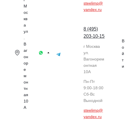
steelimp@
М
yandex.ru
ос
кв
а
8 (495)
ул
203-10-15
.
В
В
г Москва
о
аг
ул.
й
он
Вагонорем
т
ор
онтная
и
е
10А
м
Пн-Пт
он
9:00-18:00
тн
Cб-Вс
ая
Выходной
10
А
steelimp@
yandex.ru