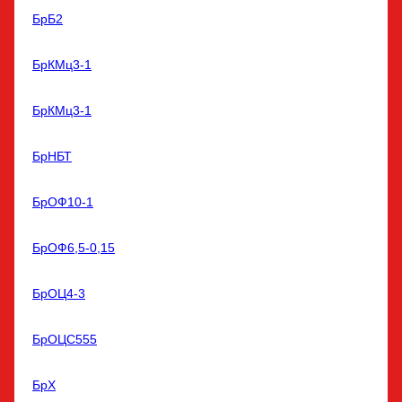
БрБ2
БрКМц3-1
БрКМц3-1
БрНБТ
БрОФ10-1
БрОФ6,5-0,15
БрОЦ4-3
БрОЦС555
БрХ