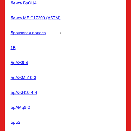
Лента БрОЦ4
Лента МБ С17200 (ASTM)
Бронзовая полоса
1В
БрАЖ9-4
БрАЖМц10-3
БрАЖН10-4-4
БрАМц9-2
БрБ2