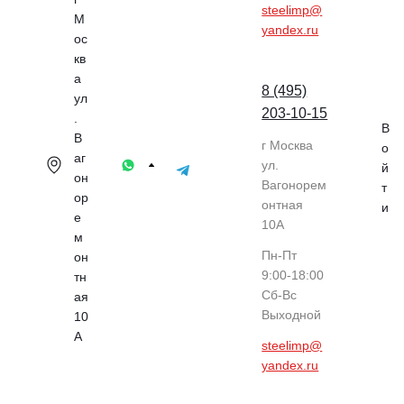
steelimp@
М
yandex.ru
ос
кв
а
8 (495)
ул
203-10-15
.
В
В
г Москва
о
аг
ул.
й
он
Вагонорем
т
ор
онтная
и
е
10А
м
Пн-Пт
он
9:00-18:00
тн
Cб-Вс
ая
Выходной
10
А
steelimp@
yandex.ru