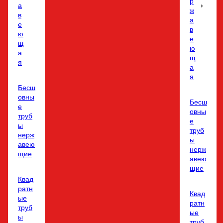
р
а
ж
в
а
е
в
ю
е
щ
ю
а
щ
я
а
я
Бесш
овны
Бесш
е
овны
труб
е
ы
труб
нерж
ы
авею
нерж
щие
авею
щие
Квад
ратн
Квад
ые
ратн
труб
ые
ы
труб