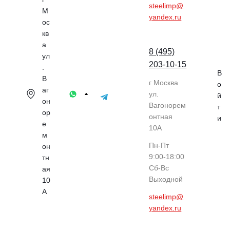
steelimp@
М
yandex.ru
ос
кв
а
8 (495)
ул
203-10-15
.
В
В
г Москва
о
аг
ул.
й
он
Вагонорем
т
ор
онтная
и
е
10А
м
Пн-Пт
он
9:00-18:00
тн
Cб-Вс
ая
Выходной
10
А
steelimp@
yandex.ru