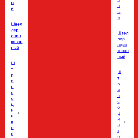
ы
н
й
ы
й
Швел
лер
Швел
оцин
лер
кован
оцин
ный
кован
ный
Ш
т
Ш
р
т
и
р
п
и
с
п
о
с
ц
о
и
ц
н
и
к
н
о
к
в
о