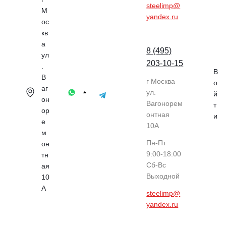
steelimp@
М
yandex.ru
ос
кв
а
8 (495)
ул
203-10-15
.
В
В
г Москва
о
аг
ул.
й
он
Вагонорем
т
ор
онтная
и
е
10А
м
Пн-Пт
он
9:00-18:00
тн
Cб-Вс
ая
Выходной
10
А
steelimp@
yandex.ru