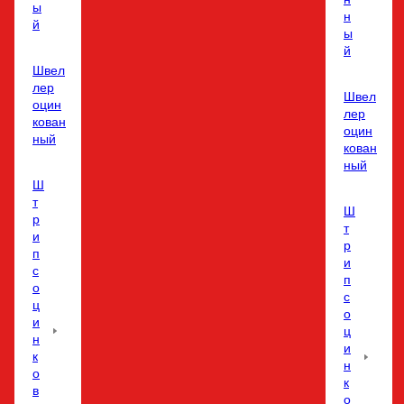
ы
н
й
ы
й
Швел
лер
Швел
оцин
лер
кован
оцин
ный
кован
ный
Ш
т
Ш
р
т
и
р
п
и
с
п
о
с
ц
о
и
ц
н
и
к
н
о
к
в
о