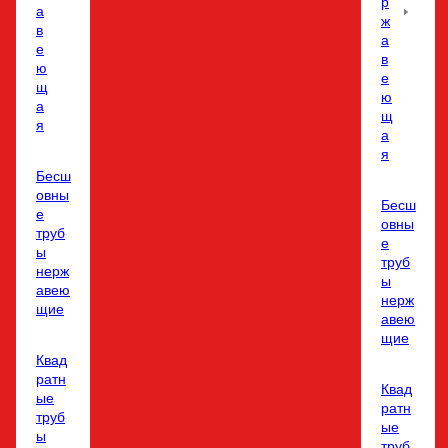
р
а
ж
в
а
е
в
ю
е
щ
ю
а
щ
я
а
я
Бесш
овны
Бесш
е
овны
труб
е
ы
труб
нерж
ы
авею
нерж
щие
авею
щие
Квад
ратн
Квад
ые
ратн
труб
ые
ы
труб