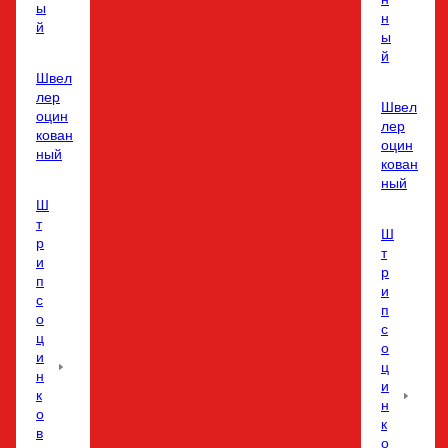
ы
н
й
ы
й
Швел
лер
Швел
оцин
лер
кован
оцин
ный
кован
ный
Ш
т
Ш
р
т
и
р
п
и
с
п
о
с
ц
о
и
ц
н
и
к
н
о
к
в
о