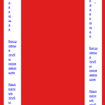
р
а
ж
в
а
е
в
ю
е
щ
ю
а
щ
я
а
я
Бесш
овны
Бесш
е
овны
труб
е
ы
труб
нерж
ы
авею
нерж
щие
авею
щие
Квад
ратн
Квад
ые
ратн
труб
ые
ы
труб