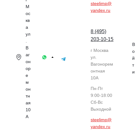
steelimp@
М
yandex.ru
ос
кв
а
8 (495)
ул
203-10-15
.
В
В
г Москва
о
аг
ул.
й
он
Вагонорем
т
ор
онтная
и
е
10А
м
Пн-Пт
он
9:00-18:00
тн
Cб-Вс
ая
Выходной
10
А
steelimp@
yandex.ru