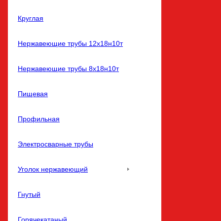
Круглая
Нержавеющие трубы 12х18н10т
Нержавеющие трубы 8х18н10т
Пищевая
Профильная
Электросварные трубы
Уголок нержавеющий
Гнутый
Горячекатаный