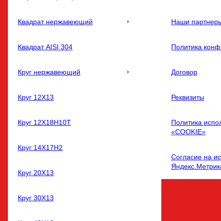
Квадрат нержавеющий
Наши партнер
Квадрат AISI 304
Политика конф
Круг нержавеющий
Договор
Круг 12Х13
Реквизиты
Круг 12Х18Н10Т
Политика испо
«COOKIE»
Круг 14Х17Н2
Согласие на и
Яндекс.Метрик
Круг 20Х13
Круг 30Х13