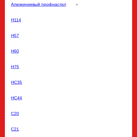
Алюминиевый профнастил
Н114
Н57
Н60
Н75
НС35
НС44
С20
С21