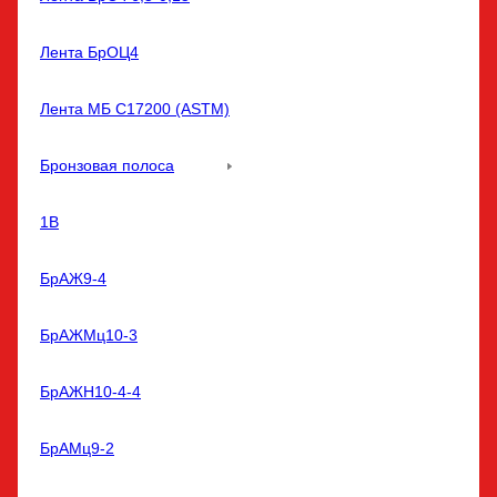
Лента БрОЦ4
Лента МБ С17200 (ASTM)
Бронзовая полоса
1В
БрАЖ9-4
БрАЖМц10-3
БрАЖН10-4-4
БрАМц9-2