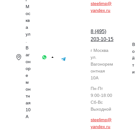
steelimp@
М
yandex.ru
ос
кв
а
8 (495)
ул
203-10-15
.
В
В
г Москва
о
аг
ул.
й
он
Вагонорем
т
ор
онтная
и
е
10А
м
Пн-Пт
он
9:00-18:00
тн
Cб-Вс
ая
Выходной
10
А
steelimp@
yandex.ru