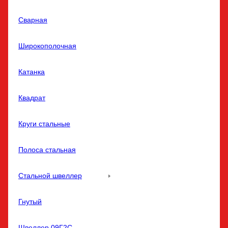
Сварная
Широкополочная
Катанка
Квадрат
Круги стальные
Полоса стальная
Стальной швеллер
Гнутый
Швеллер 09Г2С