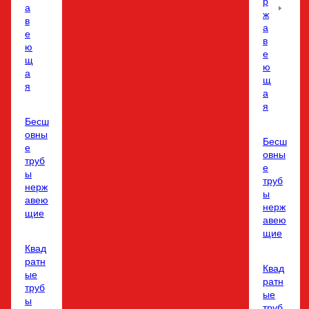
р
а
ж
в
а
е
в
ю
е
щ
ю
а
щ
я
а
я
Бесш
овны
Бесш
е
овны
труб
е
ы
труб
нерж
ы
авею
нерж
щие
авею
щие
Квад
ратн
Квад
ые
ратн
труб
ые
ы
труб