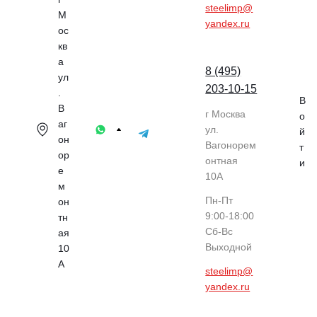
steelimp@
М
yandex.ru
ос
кв
а
8 (495)
ул
203-10-15
.
В
В
г Москва
о
аг
ул.
й
он
Вагонорем
т
ор
онтная
и
е
10А
м
Пн-Пт
он
9:00-18:00
тн
Cб-Вс
ая
Выходной
10
А
steelimp@
yandex.ru