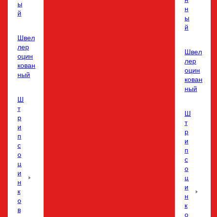
ы
н
й
ы
й
Швел
лер
Швел
оцин
лер
кован
оцин
ный
кован
ный
Ш
т
Ш
р
т
и
р
п
и
с
п
о
с
ц
о
и
ц
н
и
к
н
о
к
в
о