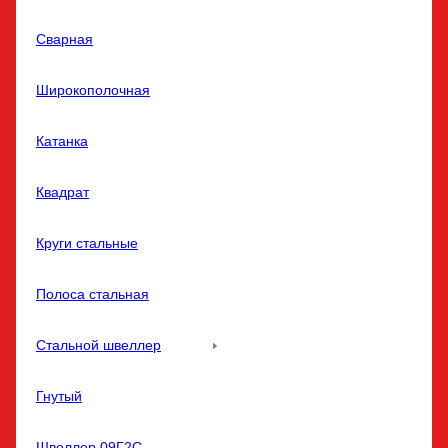
Сварная
Широкополочная
Катанка
Квадрат
Круги стальные
Полоса стальная
Стальной швеллер
Гнутый
Швеллер 09Г2С