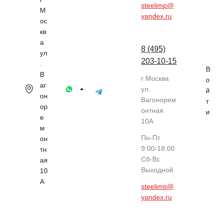
steelimp@
М
yandex.ru
ос
кв
а
8 (495)
ул
203-10-15
.
В
В
г Москва
о
аг
ул.
й
он
Вагонорем
т
ор
онтная
и
е
10А
м
Пн-Пт
он
9:00-18:00
тн
Cб-Вс
ая
Выходной
10
А
steelimp@
yandex.ru