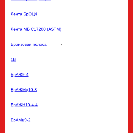
Лента БрОЦ4
Лента МБ С17200 (ASTM)
Бронзовая полоса
1В
БрАЖ9-4
БрАЖМц10-3
БрАЖН10-4-4
БрАМц9-2