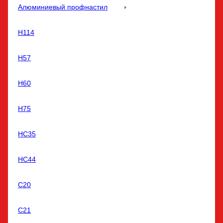
Алюминиевый профнастил
Н114
Н57
Н60
Н75
НС35
НС44
С20
С21