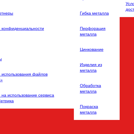
Усл
дос
ртнеры
Гибка металла
а конфиденциальности
Перфорация
металла
Цинкование
ы
Изделия из
металла
 использования файлов
E»
Обработка
металла
 на использование сервиса
Метрика
Покраска
металла