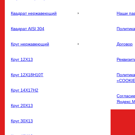
Квадрат нержавеющий
Наши па
Квадрат AISI 304
Политик
Круг нержавеющий
Договор
Круг 12Х13
Реквизит
Круг 12Х18Н10Т
Политика
«COOKI
Круг 14Х17Н2
Согласие
Яндекс.
Круг 20Х13
Круг 30Х13