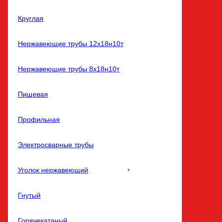
Круглая
Нержавеющие трубы 12х18н10т
Нержавеющие трубы 8х18н10т
Пищевая
Профильная
Электросварные трубы
Уголок нержавеющий
Гнутый
Горячекатаный