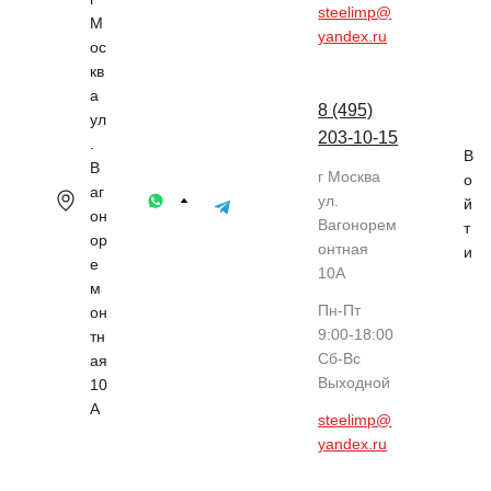
steelimp@
М
yandex.ru
ос
кв
а
8 (495)
ул
203-10-15
.
В
В
г Москва
о
аг
ул.
й
он
Вагонорем
т
ор
онтная
и
е
10А
м
Пн-Пт
он
9:00-18:00
тн
Cб-Вс
ая
Выходной
10
А
steelimp@
yandex.ru