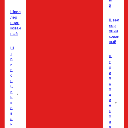
ы
й
Швел
лер
Швел
оцин
лер
кован
оцин
ный
кован
ный
Ш
т
Ш
р
т
и
р
п
и
с
п
о
с
ц
о
и
ц
н
и
к
н
о
к
в
о
а
в
н
а