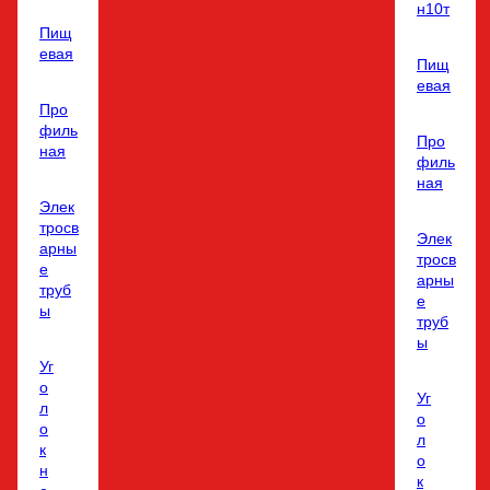
н10т
Пищ
евая
Пищ
евая
Про
филь
Про
ная
филь
ная
Элек
тросв
Элек
арны
тросв
е
арны
труб
е
ы
труб
ы
Уг
о
Уг
л
о
о
л
к
о
н
к