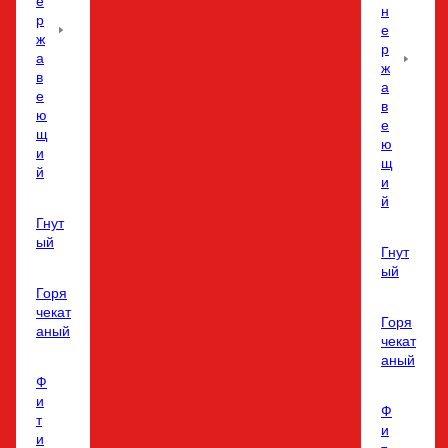
е
н
р
е
ж
р
а
ж
в
а
е
в
ю
е
щ
ю
и
щ
й
и
й
Гнут
ый
Гнут
ый
Горя
чекат
Горя
аный
чекат
аный
Ф
и
Ф
т
и
и