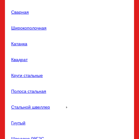
Сварная
Широкополочная
Катанка
Квадрат
Круги стальные
Полоса стальная
Стальной швеллер
Гнутый
Швеллер 09Г2С