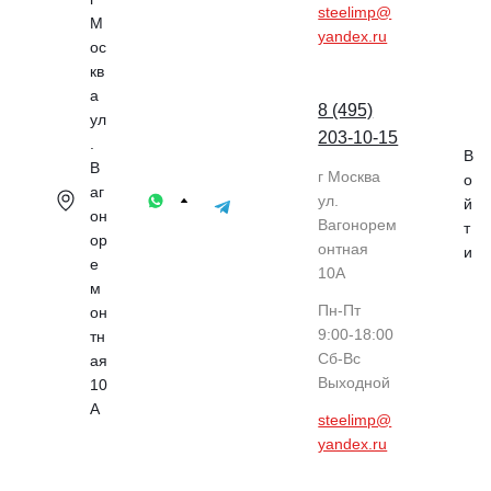
steelimp@
М
yandex.ru
ос
кв
а
8 (495)
ул
203-10-15
.
В
В
г Москва
о
аг
ул.
й
он
Вагонорем
т
ор
онтная
и
е
10А
м
Пн-Пт
он
9:00-18:00
тн
Cб-Вс
ая
Выходной
10
А
steelimp@
yandex.ru