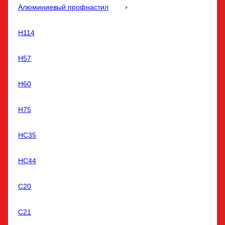
Алюминиевый профнастил
Н114
Н57
Н60
Н75
НС35
НС44
С20
С21