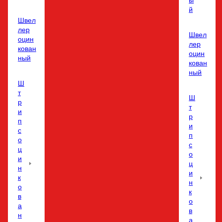
ы
й
Швел
лер
Швел
оцин
лер
кован
оцин
ный
кован
ный
Ш
т
Ш
р
т
и
р
п
и
с
п
о
с
ц
о
и
ц
н
и
к
н
о
к
в
о
а
в
н
а