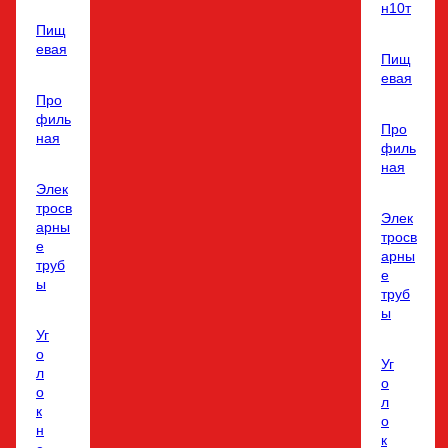
н10т
Пищ
евая
Пищ
евая
Про
филь
Про
ная
филь
ная
Элек
тросв
Элек
арны
тросв
е
арны
труб
е
ы
труб
ы
Уг
о
Уг
л
о
о
л
к
о
н
к