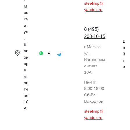
steelimp@
М
yandex.ru
ос
кв
а
8 (495)
ул
203-10-15
.
В
В
г Москва
о
аг
ул.
й
он
Вагонорем
т
ор
онтная
и
е
10А
м
Пн-Пт
он
9:00-18:00
тн
Cб-Вс
ая
Выходной
10
А
steelimp@
yandex.ru