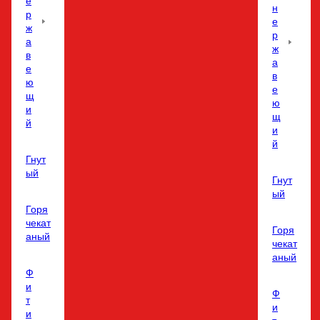
е
н
р
е
ж
р
а
ж
в
а
е
в
ю
е
щ
ю
и
щ
й
и
й
Гнут
ый
Гнут
ый
Горя
чекат
Горя
аный
чекат
аный
Ф
и
Ф
т
и
и