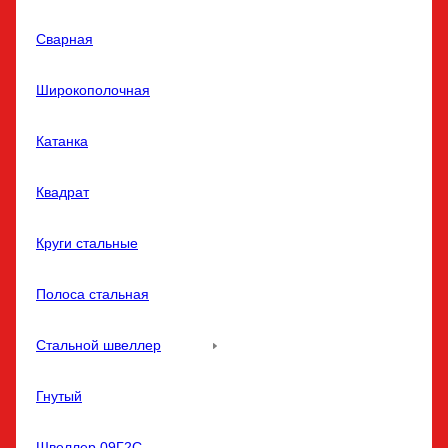
Сварная
Широкополочная
Катанка
Квадрат
Круги стальные
Полоса стальная
Стальной швеллер
Гнутый
Швеллер 09Г2С