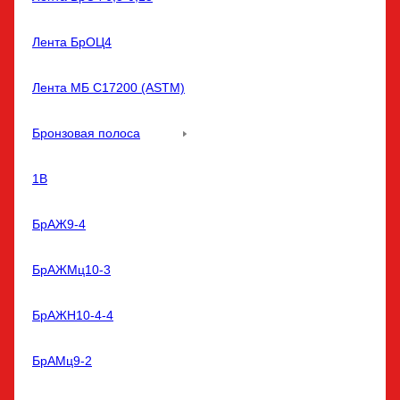
Лента БрОЦ4
Лента МБ С17200 (ASTM)
Бронзовая полоса
1В
БрАЖ9-4
БрАЖМц10-3
БрАЖН10-4-4
БрАМц9-2