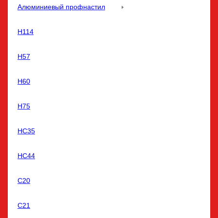
Алюминиевый профнастил
Н114
Н57
Н60
Н75
НС35
НС44
С20
С21