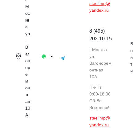
steelimp@
М
yandex.ru
ос
кв
а
8 (495)
ул
203-10-15
.
В
В
г Москва
о
аг
ул.
й
он
Вагонорем
т
ор
онтная
и
е
10А
м
Пн-Пт
он
9:00-18:00
тн
Cб-Вс
ая
Выходной
10
А
steelimp@
yandex.ru