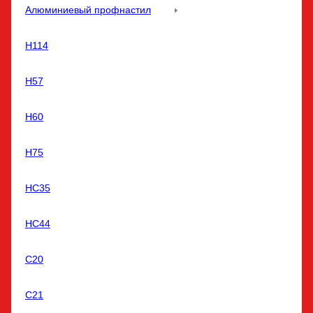
Алюминиевый профнастил
Н114
Н57
Н60
Н75
НС35
НС44
С20
С21