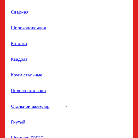
Сварная
Широкополочная
Катанка
Квадрат
Круги стальные
Полоса стальная
Стальной швеллер
Гнутый
Швеллер 09Г2С