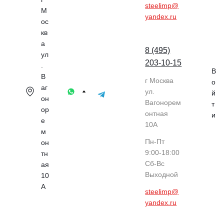
steelimp@
М
yandex.ru
ос
кв
а
8 (495)
ул
203-10-15
.
В
В
г Москва
о
аг
ул.
й
он
Вагонорем
т
ор
онтная
и
е
10А
м
Пн-Пт
он
9:00-18:00
тн
Cб-Вс
ая
Выходной
10
А
steelimp@
yandex.ru