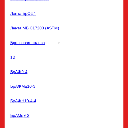
Лента БрОЦ4
Лента МБ С17200 (ASTM)
Бронзовая полоса
1В
БрАЖ9-4
БрАЖМц10-3
БрАЖН10-4-4
БрАМц9-2